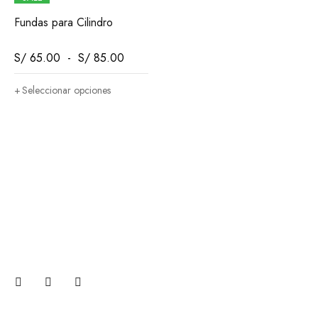
Fundas para Cilindro
S/
65.00
-
S/
85.00
Seleccionar opciones
Suscribete
Únase a nuestra suscripción por correo electrónico ahora
para recibir actualizaciones sobre promociones y cupones.