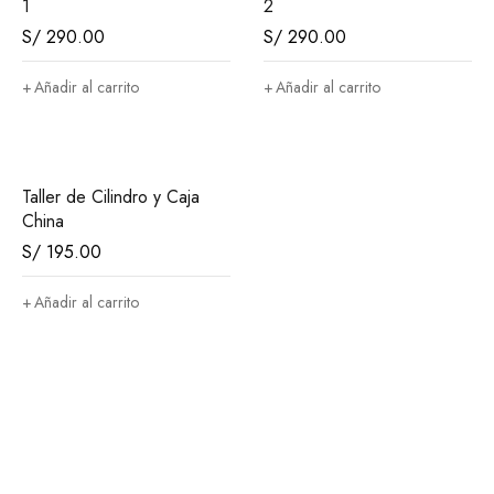
1
2
S/
290.00
S/
290.00
Añadir al carrito
Añadir al carrito
Taller de Cilindro y Caja
China
S/
195.00
Añadir al carrito
Suscribete
Únase a nuestra suscripción por correo electrónico ahora