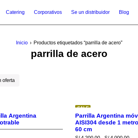
Catering
Corporativos
Se un distribuidor
Blog
Inicio
›
Productos etiquetados “parrilla de acero”
parrilla de acero
 oferta
SALE
illa Argentina
Parrilla Argentina móvi
otrable
AISI304 desde 1 metro
60 cm
S/
4,200.00
S/
4,000.00