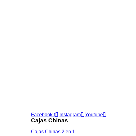
Suscribete
Únase a nuestra suscripción por correo electrón
Facebook-f
Instagram
Youtube
Cajas Chinas
Cajas Chinas 2 en 1