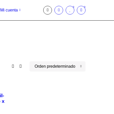
0
0
Mi cuenta
Orden predeterminado
l-
 x