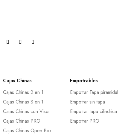
Suscribete
Únase a nuestra suscripción por correo electrónico ahora
para recibir actualizaciones sobre promociones y cupones.
Cajas Chinas
Empotrables
Cajas Chinas 2 en 1
Empotrar Tapa piramidal
Cajas Chinas 3 en 1
Empotrar sin tapa
Cajas Chinas con Visor
Empotrar tapa cilindrica
Cajas Chinas PRO
Empotrar PRO
Cajas Chinas Open Box