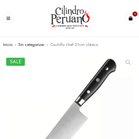
0
Inicio
›
Sin categorizar
›
Cuchillo chef 21cm clásico
SALE