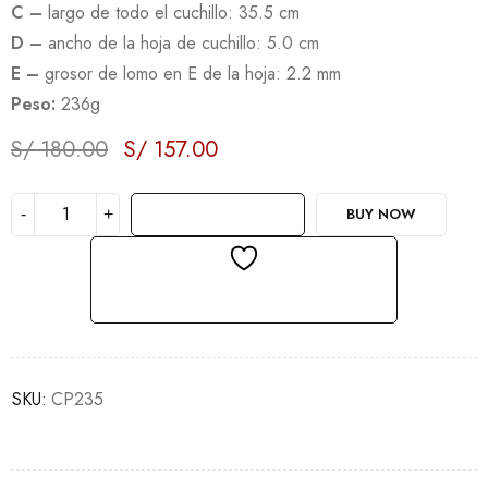
C –
largo de todo el cuchillo: 35.5 cm
D –
ancho de la hoja de cuchillo: 5.0 cm
E –
grosor de lomo en E de la hoja: 2.2 mm
Peso:
236g
S/
180.00
S/
157.00
Deals ends in:
AÑADIR AL CARRITO
BUY NOW
AÑADIR A LA LISTA DE DESEOS
SKU:
CP235