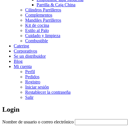
Parrilla & Caja China
Cilindros Parrilleros
Complementos
Mandiles Parrilleros
Kit de cocina
Estilo al Palo
Cuidado y limpieza
Combustible
Catering
Corporativos
Se un distribuidor
Blog
Mi cuenta
Perfil
Pedidos
Registro
Iniciar sesión
Restablecer la contraseña
Salir
Login
Nombre de usuario o correo electrónico