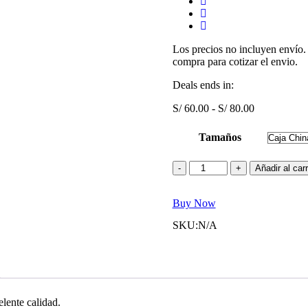
Los precios no incluyen envío.
compra para cotizar el envio.
Deals ends in:
Rango
S/
60.00
-
S/
80.00
de
precios:
Tamaños
desde
S/ 60.00
Fundas
Añadir al carr
hasta
para
S/ 80.00
Caja
Buy Now
China
cantidad
SKU:
N/A
lente calidad.