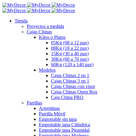
Tienda
Proyectos a medida
Cajas Chinas
Kilos o Platos
05Kg (08 a 12 pax)
08Kg (18 a 22 pax)
15Kg (30 a 40 pax)
30Kg (60 a 70 pax)
60Kg (120 a 140 pax)
Modelos
Cajas Chinas 2 en 1
Cajas Chinas 3 en 1
Cajas Chinas con visor
Cajas Chinas Open Box
Caja China PRO
Parrillas
Argentinas
Parrilla Móvil
Empotrable sin tapa
Empotrable tapa Cilíndrica
Empotrable tapa Piramidal
Empotrable tapa Moderna