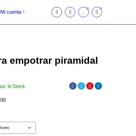
0
0
Mi cuenta
ara empotrar piramidal
tus:
In Stock
.00