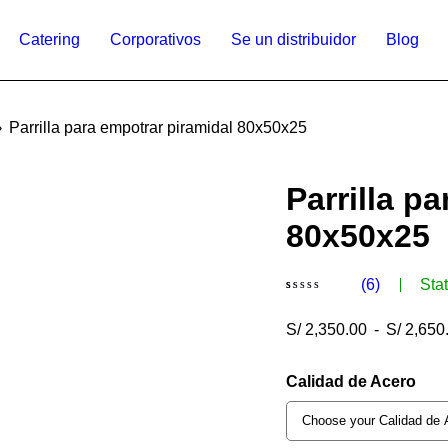
Catering
Corporativos
Se un distribuidor
Blog
›
Parrilla para empotrar piramidal 80x50x25
Parrilla p
80x50x25
(6)
Sta
Valorado
6
S/
2,350.00
-
S/
2,650
con
5.00
de 5 en
Calidad de Acero
base a
valoraciones