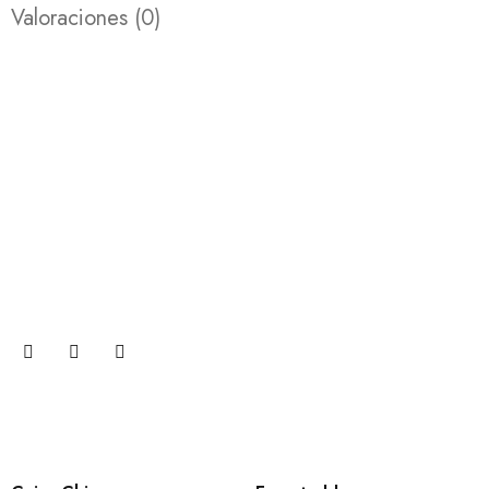
Valoraciones (0)
Suscribete
Únase a nuestra suscripción por correo electrónico ahora
para recibir actualizaciones sobre promociones y cupones.