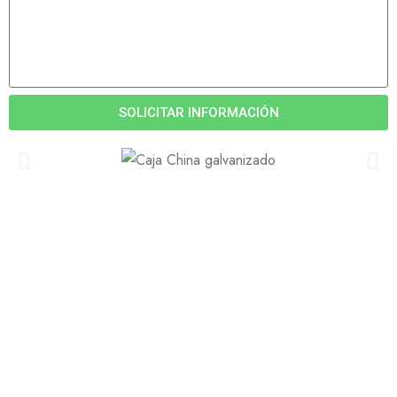
SOLICITAR INFORMACIÓN
Suscribete
Únase a nuestra suscripción por correo electrónico ahora
para recibir actualizaciones sobre promociones y cupones.